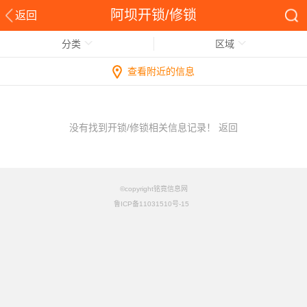
阿坝开锁/修锁
返回
分类
区域
查看附近的信息
没有找到开锁/修锁相关信息记录！
返回
©copyright铭竟信息网
鲁ICP备11031510号-15