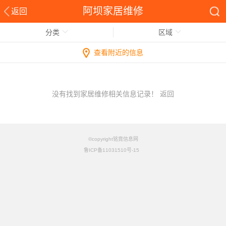
阿坝家居维修
返回
分类
区域
查看附近的信息
没有找到家居维修相关信息记录！
返回
©copyright铭竟信息网
鲁ICP备11031510号-15